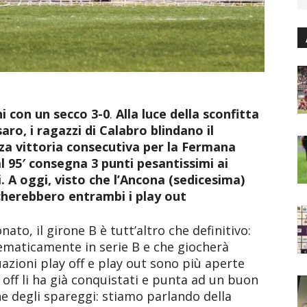
ni con un secco 3-0
.
Alla luce della sconfitta
aro, i ragazzi di Calabro blindano il
za vittoria consecutiva per la Fermana
 95′ consegna 3 punti pesantissimi ai
. A oggi, visto che l’Ancona (sedicesima)
ocherebbero entrambi i play out
to, il girone B è tutt’altro che definitivo:
ematicamente in serie B e che giocherà
uazioni play off e play out sono più aperte
 off li ha già conquistati e punta ad un buon
ne degli spareggi: stiamo parlando della