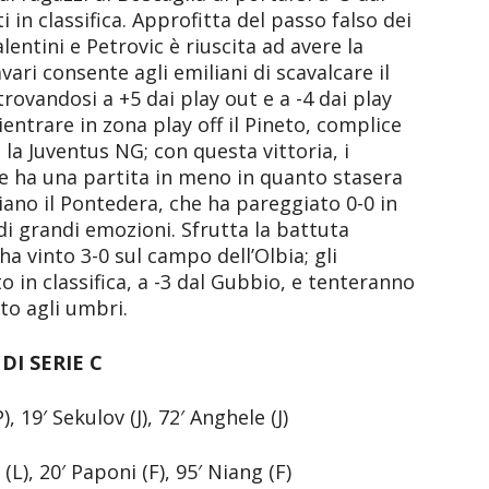
i in classifica. Approfitta del passo falso dei
alentini e Petrovic è riuscita ad avere la
avari consente agli emiliani di scavalcare il
itrovandosi a +5 dai play out e a -4 dai play
rientrare in zona play off il Pineto, complice
 la Juventus NG; con questa vittoria, i
he ha una partita in meno in quanto stasera
iano il Pontedera, che ha pareggiato 0-0 in
di grandi emozioni. Sfrutta la battuta
ha vinto 3-0 sul campo dell’Olbia; gli
o in classifica, a -3 dal Gubbio, e tenteranno
sto agli umbri.
DI SERIE C
P), 19′ Sekulov (J), 72′ Anghele (J)
(L), 20′ Paponi (F), 95′ Niang (F)