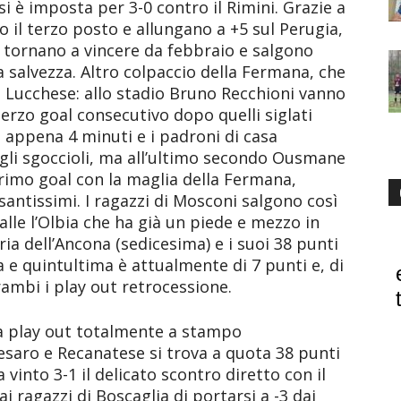
 si è imposta per 3-0 contro il Rimini. Grazie a
o il terzo posto e allungano a +5 sul Perugia,
i tornano a vincere da febbraio e salgono
na salvezza. Altro colpaccio della Fermana, che
 Lucchese: allo stadio Bruno Recchioni vanno
terzo goal consecutivo dopo quelli siglati
 appena 4 minuti e i padroni di casa
gli sgoccioli, ma all’ultimo secondo Ousmane
rimo goal con la maglia della Fermana,
antissimi. I ragazzi di Mosconi salgono così
alle l’Olbia che ha già un piede e mezzo in
ria dell’Ancona (sedicesima) e i suoi 38 punti
ma e quintultima è attualmente di 7 punti e, di
ambi i play out retrocessione.
na play out totalmente a stampo
esaro e Recanatese si trova a quota 38 punti
a vinto 3-1 il delicato scontro diretto con il
ai ragazzi di Boscaglia di portarsi a -3 dai