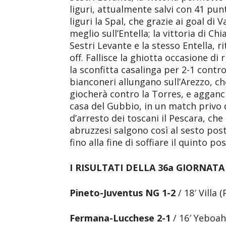
liguri, attualmente salvi con 41 punt
liguri la Spal, che grazie ai goal di V
meglio sull’Entella; la vittoria di Chi
Sestri Levante e la stesso Entella, r
off. Fallisce la ghiotta occasione di 
la sconfitta casalinga per 2-1 contro
bianconeri allungano sull’Arezzo, c
giocherà contro la Torres, e agganc
casa del Gubbio, in un match privo 
d’arresto dei toscani il Pescara, che 
abruzzesi salgono così al sesto post
fino alla fine di soffiare il quinto po
I RISULTATI DELLA 36a GIORNATA 
Pineto-Juventus NG 1-2
/ 18′ Villa (
Fermana-Lucchese
2-1
/ 16′ Yeboah 