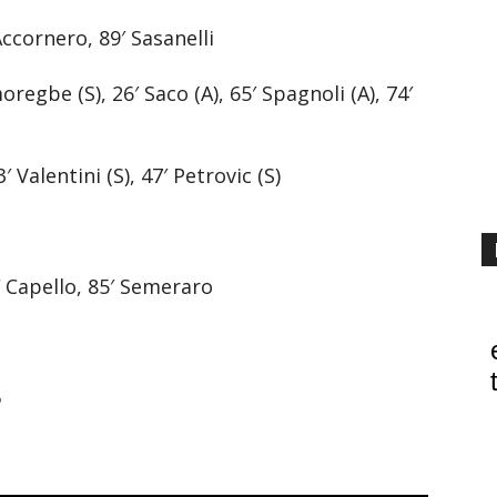
Accornero, 89′ Sasanelli
regbe (S), 26′ Saco (A), 65′ Spagnoli (A), 74′
3′ Valentini (S), 47′ Petrovic (S)
2′ Capello, 85′ Semeraro
5