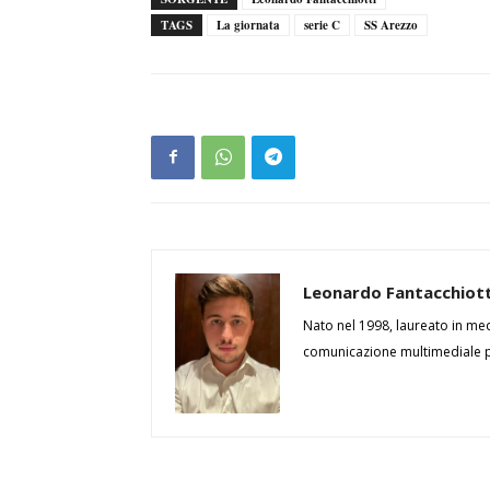
TAGS
La giornata
serie C
SS Arezzo
Leonardo Fantacchiott
Nato nel 1998, laureato in medi
comunicazione multimediale pr