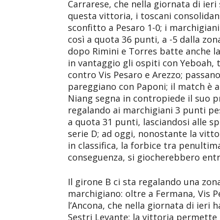
Carrarese, che nella giornata di ieri
questa vittoria, i toscani consolidan
sconfitto a Pesaro 1-0; i marchigian
così a quota 36 punti, a -5 dalla zo
dopo Rimini e Torres batte anche la
in vantaggio gli ospiti con Yeboah, 
contro Vis Pesaro e Arezzo; passano
pareggiano con Paponi; il match è a
Niang segna in contropiede il suo p
regalando ai marchigiani 3 punti pes
a quota 31 punti, lasciandosi alle sp
serie D; ad oggi, nonostante la vitto
in classifica, la forbice tra penulti
conseguenza, si giocherebbero entr
Il girone B ci sta regalando una zo
marchigiano: oltre a Fermana, Vis P
l’Ancona, che nella giornata di ieri h
Sestri Levante; la vittoria permette 