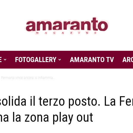
E
FOTOGALLERY
Amaranto
AMARANTO TV
AR
La Fermana vince ancora: si infiamma...
olida il terzo posto. La F
Magazine
ma la zona play out