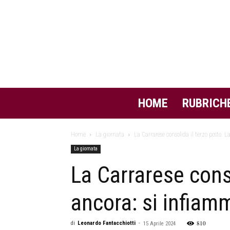
HOME
RUBRICH
Home
La giornata
La Carrarese consolida il terzo posto. 
La giornata
La Carrarese cons
ancora: si infiam
810
di
Leonardo Fantacchiotti
-
15 Aprile 2024