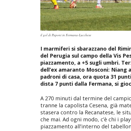
il gol di Paponi in Fermana-Lucchese
I marmiferi si sbarazzano del Rimi
del Perugia sul campo della Vis Pes
piazzamento, a +5 sugli umbri. Ter
dell’ex amaranto Mosconi: Niang al
padroni di casa, ora quota 31 punti
dista 7 punti dalla Fermana, si gi
A 270 minuti dal termine del campiona
tranne la capolista Cesena, già mat
stasera contro la Recanatese, le sit
che mai. Ad ogni modo, c’è chi i play
piazzamento all’interno del tabello