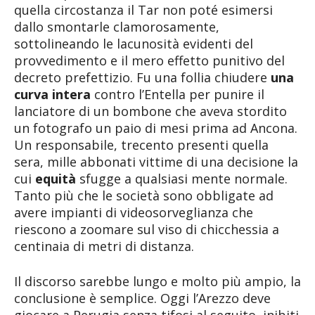
quella circostanza il Tar non poté esimersi
dallo smontarle clamorosamente,
sottolineando le lacunosità evidenti del
provvedimento e il mero effetto punitivo del
decreto prefettizio. Fu una follia chiudere
una
curva intera
contro l’Entella per punire il
lanciatore di un bombone che aveva stordito
un fotografo un paio di mesi prima ad Ancona.
Un responsabile, trecento presenti quella
sera, mille abbonati vittime di una decisione la
cui
equità
sfugge a qualsiasi mente normale.
Tanto più che le società sono obbligate ad
avere impianti di videosorveglianza che
riescono a zoomare sul viso di chicchessia a
centinaia di metri di distanza.
Il discorso sarebbe lungo e molto più ampio, la
conclusione è semplice. Oggi l’Arezzo deve
giocare a Perugia senza tifosi al seguito, inibiti