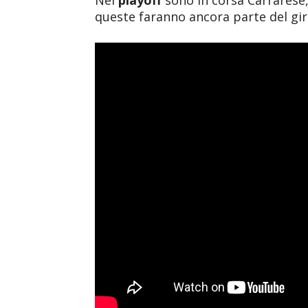
Nei
playoff
sono in corsa Carrarese,
queste faranno ancora parte del gir