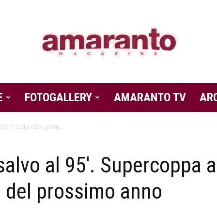
E
FOTOGALLERY
Amaranto
AMARANTO TV
AR
esena. Si delinea il girone...
salvo al 95′. Supercoppa a
Magazine
 B del prossimo anno