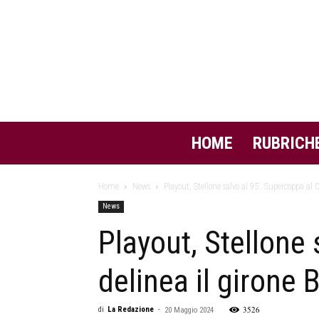
HOME
RUBRICH
Home
News
Playout, Stellone salvo al 95′. Supercoppa al C
News
Playout, Stellone 
delinea il girone
3526
di
La Redazione
-
20 Maggio 2024