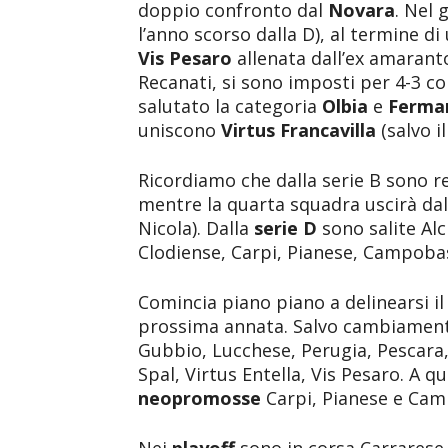
doppio confronto dal
Novara
. Nel 
l’anno scorso dalla D), al termine d
Vis Pesaro
allenata dall’ex amaranto
Recanati, si sono imposti per 4-3 con
salutato la categoria
Olbia
e
Ferma
uniscono
Virtus Francavilla
(salvo 
Ricordiamo che dalla serie B sono 
mentre la quarta squadra uscirà dal
Nicola). Dalla
serie D
sono salite Al
Clodiense, Carpi, Pianese, Campoba
Comincia piano piano a delinearsi i
prossima annata. Salvo cambiamenti
Gubbio, Lucchese, Perugia, Pescara,
Spal, Virtus Entella, Vis Pesaro. A 
neopromosse
Carpi, Pianese e Ca