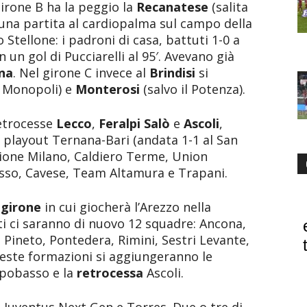
girone B ha la peggio la
Recanatese
(salita
i una partita al cardiopalma sul campo della
 Stellone: i padroni di casa, battuti 1-0 a
 un gol di Pucciarelli al 95′. Avevano già
na
. Nel girone C invece al
Brindisi
si
il Monopoli) e
Monterosi
(salvo il Potenza).
retrocesse
Lecco
,
Feralpi Salò
e
Ascoli
,
 playout Ternana-Bari (andata 1-1 al San
cione Milano, Caldiero Terme, Union
sso, Cavese, Team Altamura e Trapani.
l
girone
in cui giocherà l’Arezzo nella
 ci saranno di nuovo 12 squadre: Ancona,
 Pineto, Pontedera, Rimini, Sestri Levante,
queste formazioni si aggiungeranno le
mpobasso e la
retrocessa
Ascoli.