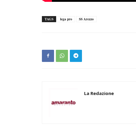
TAGS
lega pro
SS Arezzo
La Redazione