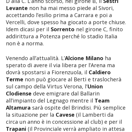
D alla C. L’anno scorso, nel girone B, il
Sestri
Levante
non ha mai messo piede al Sivori,
accettando l’esilio prima a Carrara e poi a
Vercelli, dove spesso ha giocato a porte chiuse.
Idem dicasi per il
Sorrento
nel girone C, finito
addirittura a Potenza perché lo stadio Italia
non è a norma.
Venendo all’attualità. L’
Alcione Milano
ha
sperato di avere il via libera per l’Arena ma
dovrà spostarsi a Fiorenzuola, il
Caldiero
Terme
non può giocare al Berti e traslocherà
sul campo della Virtus Verona, l’
Union
Clodiense
deve emigrare dal Ballarin
all’impianto del Legnago mentre il
Team
Altamura
sarà ospite del Brindisi. Più semplice
la situazione per la
Cavese
(il Lamberti da
circa un anno è in concessione al club) e per il
Trapani
(il Provinciale verrà ampliato in attesa