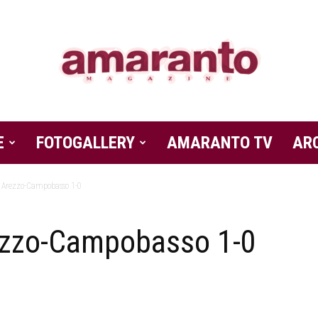
E
FOTOGALLERY
Amaranto
AMARANTO TV
AR
 Arezzo-Campobasso 1-0
ezzo-Campobasso 1-0
Magazine