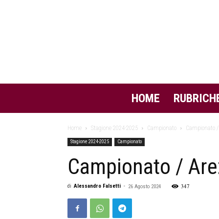
HOME
RUBRICH
Home
Stagione 2024-2025
Campionato
Campionato /
Stagione 2024-2025
Campionato
Campionato / Ar
347
di
Alessandro Falsetti
-
26 Agosto 2024