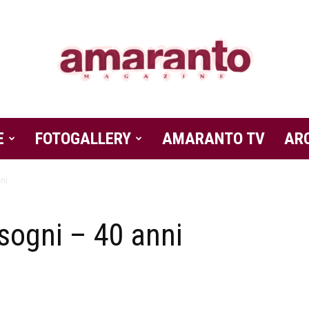
E
FOTOGALLERY
Amaranto
AMARANTO TV
AR
nni
 sogni – 40 anni
Magazine