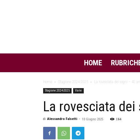
HOME
RUBRICH
Home
Stagione 2024-2025
La rovesciata dei sogni – 40 a
Stagione 2024-2025
Varie
La rovesciata dei
184
di
Alessandro Falsetti
-
10 Giugno 2025