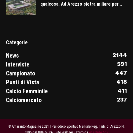
qualcosa. Ad Arezzo pietra miliare per...
Categorie
2144
News
591
Interviste
447
Campionato
418
Punti di Vista
411
Calcio Femminile
237
Calciomercato
© Amaranto Magazine 2021 | Periodico Sportivo Mensile Reg. Trib. di Arezzo N.
3/06 del 8/03/2006 | Sito Web realizzato da
Atlantide Adv