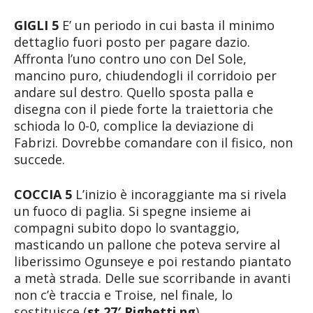
GIGLI 5
E’ un periodo in cui basta il minimo
dettaglio fuori posto per pagare dazio.
Affronta l’uno contro uno con Del Sole,
mancino puro, chiudendogli il corridoio per
andare sul destro. Quello sposta palla e
disegna con il piede forte la traiettoria che
schioda lo 0-0, complice la deviazione di
Fabrizi. Dovrebbe comandare con il fisico, non
succede.
COCCIA 5
L’inizio è incoraggiante ma si rivela
un fuoco di paglia. Si spegne insieme ai
compagni subito dopo lo svantaggio,
masticando un pallone che poteva servire al
liberissimo Ogunseye e poi restando piantato
a metà strada. Delle sue scorribande in avanti
non c’è traccia e Troise, nel finale, lo
sostituisce (
st 27′ Righetti ng
).