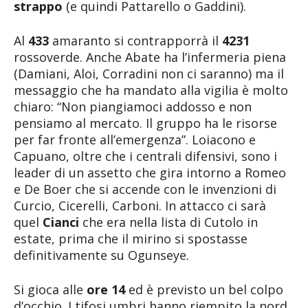
strappo
(e quindi Pattarello o Gaddini).
Al
433
amaranto si contrapporrà il
4231
rossoverde. Anche Abate ha l’infermeria piena
(Damiani, Aloi, Corradini non ci saranno) ma il
messaggio che ha mandato alla vigilia è molto
chiaro: “Non piangiamoci addosso e non
pensiamo al mercato. Il gruppo ha le risorse
per far fronte all’emergenza”. Loiacono e
Capuano, oltre che i centrali difensivi, sono i
leader di un assetto che gira intorno a Romeo
e De Boer che si accende con le invenzioni di
Curcio, Cicerelli, Carboni. In attacco ci sarà
quel
Cianci
che era nella lista di Cutolo in
estate, prima che il mirino si spostasse
definitivamente su Ogunseye.
Si gioca alle
ore 14
ed è previsto un bel colpo
d’occhio. I tifosi umbri hanno riempito la nord,