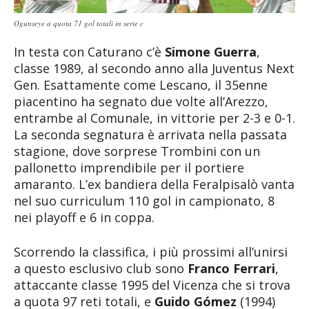
Ogunseye a quota 71 gol totali in serie c
In testa con Caturano c’è
Simone Guerra
,
classe 1989, al secondo anno alla Juventus Next
Gen. Esattamente come Lescano, il 35enne
piacentino ha segnato due volte all’Arezzo,
entrambe al Comunale, in vittorie per 2-3 e 0-1.
La seconda segnatura è arrivata nella passata
stagione, dove sorprese Trombini con un
pallonetto imprendibile per il portiere
amaranto. L’ex bandiera della Feralpisalò vanta
nel suo curriculum 110 gol in campionato, 8
nei playoff e 6 in coppa.
Scorrendo la classifica, i più prossimi all’unirsi
a questo esclusivo club sono
Franco Ferrari
,
attaccante classe 1995 del Vicenza che si trova
a quota 97 reti totali, e
Guido Gómez
(1994)