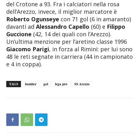
del Crotone a 93. Fra i calciatori nella rosa
dell’Arezzo, invece, il miglior marcatore è
Roberto Ogunseye
con 71 gol (6 in amaranto)
davanti ad
Alessandro Capello
(60) e
Filippo
Guccione
(42, 14 dei quali con l’Arezzo).
Un’ultima menzione per l’aretino classe 1996
Giacomo Parigi
, in forza al Rimini: per lui sono
48 le reti segnate in carriera (44 in campionato
e 4 in coppa).
TAGS
bomber
gol
lega pro
SS Arezzo