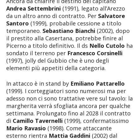
Ancora da chiarire il destino del capitano
Andrea Settembrini
(1991), legato all’Arezzo
da un altro anno di contratto. Per
Salvatore
Santoro
(1999), probabile cessione a titolo
temporaneo.
Sebastiano Bianchi
(2002), dopo
il prestito alla Casertana, potrebbe finire al
Picerno a titolo definitivo. Il ds
Nello Cutolo
ha
sondato il terreno per
Francesco Corsinelli
(1997), jolly del Gubbio che è uno degli
elementi più appetiti della categoria.
In attacco è in stand by
Emiliano Pattarello
(1999). I corteggiatori sono numerosi ma per
adesso non ci sono trattative vere sul tavolo: la
margherita verrà sfogliata ancora per qualche
settimana. Prolungato fino al 2028 il contratto
di
Camillo Tavernelli
(1999), confermatissimo
Mario Ravasio
(1998). Come attaccante
esterno rientra
Mattia Gaddini
(2002) dal