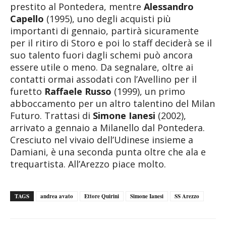
prestito al Pontedera, mentre
Alessandro
Capello
(1995), uno degli acquisti più
importanti di gennaio, partirà sicuramente
per il ritiro di Storo e poi lo staff deciderà se il
suo talento fuori dagli schemi può ancora
essere utile o meno. Da segnalare, oltre ai
contatti ormai assodati con l’Avellino per il
furetto
Raffaele Russo
(1999), un primo
abboccamento per un altro talentino del Milan
Futuro. Trattasi di
Simone Ianesi
(2002),
arrivato a gennaio a Milanello dal Pontedera.
Cresciuto nel vivaio dell’Udinese insieme a
Damiani, è una seconda punta oltre che ala e
trequartista. All’Arezzo piace molto.
TAGS
andrea avato
Ettore Quirini
Simone Ianesi
SS Arezzo