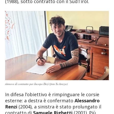
(1988), sotto contratto con il SudTirol.
rinnovo di contratto per Jacopo Dezi (foto Ss Arezzo)
In difesa l’obiettivo è rimpinguare le corsie
esterne: a destra è confermato
Alessandro
Renzi
(2004), a sinistra è stato prolungato il
contratto di
Samuele Righetti
(2001). Più