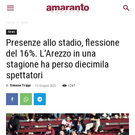
Home
News
News
Presenze allo stadio, flessione
del 16%. L’Arezzo in una
stagione ha perso diecimila
spettatori
1247
di
Simone Trippi
-
12 Giugno 2025