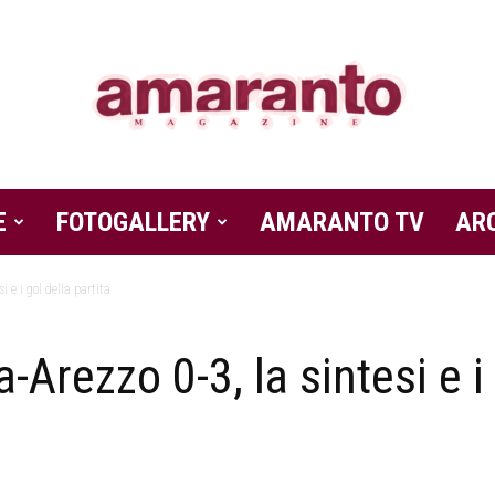
E
FOTOGALLERY
Amaranto
AMARANTO TV
AR
 e i gol della partita
Arezzo 0-3, la sintesi e i 
Magazine