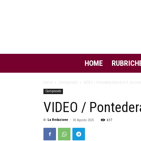
HOME
RUBRICH
Home
Campionato
VIDEO / Pontedera-Arezzo 0-3, la sintesi
Campionato
VIDEO / Pontedera-
837
di
La Redazione
-
30 Agosto 2025