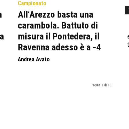
Campionato
n
All’Arezzo basta una
carambola. Battuto di
ia
misura il Pontedera, il
Ravenna adesso è a -4
Andrea Avato
Pagina 1 di 10