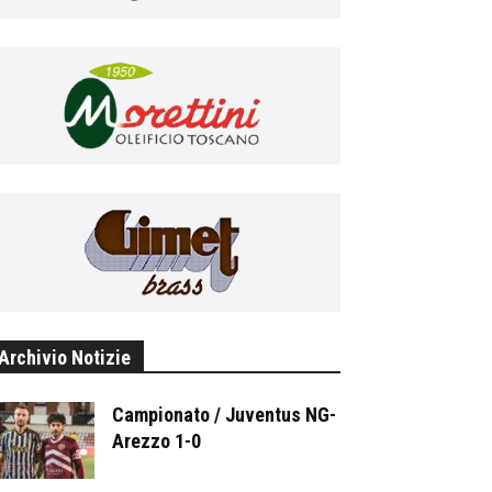
Archivio Notizie
Campionato / Juventus NG-
Arezzo 1-0