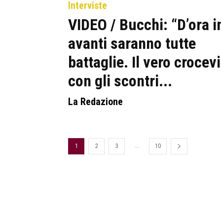
Interviste
VIDEO / Bucchi: “D’ora i
avanti saranno tutte
battaglie. Il vero crocev
con gli scontri...
La Redazione
...
1
2
3
10