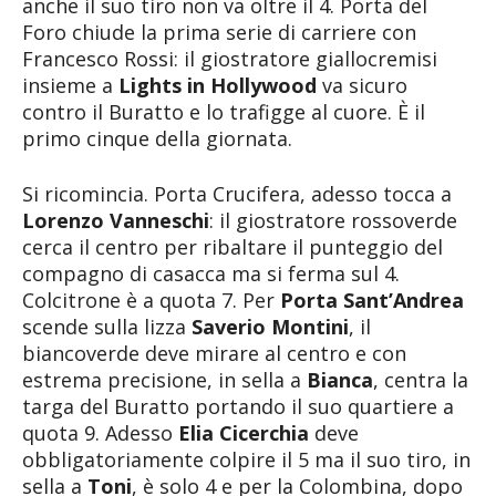
anche il suo tiro non va oltre il 4. Porta del
Foro chiude la prima serie di carriere con
Francesco Rossi: il giostratore giallocremisi
insieme a
Lights in Hollywood
va sicuro
contro il Buratto e lo trafigge al cuore. È il
primo cinque della giornata.
Si ricomincia. Porta Crucifera, adesso tocca a
Lorenzo Vanneschi
: il giostratore rossoverde
cerca il centro per ribaltare il punteggio del
compagno di casacca ma si ferma sul 4.
Colcitrone è a quota 7. Per
Porta Sant’Andrea
scende sulla lizza
Saverio Montini
, il
biancoverde deve mirare al centro e con
estrema precisione, in sella a
Bianca
, centra la
targa del Buratto portando il suo quartiere a
quota 9. Adesso
Elia Cicerchia
deve
obbligatoriamente colpire il 5 ma il suo tiro, in
sella a
Toni
, è solo 4 e per la Colombina, dopo