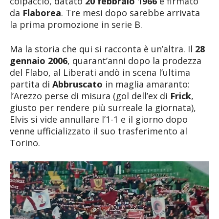
colpaccio, datato
20 febbraio 1966
e firmato
da
Flaborea
. Tre mesi dopo sarebbe arrivata
la prima promozione in serie B.
Ma la storia che qui si racconta è un’altra. Il
28
gennaio 2006
, quarant’anni dopo la prodezza
del Flabo, al Liberati andò in scena l’ultima
partita di
Abbruscato
in maglia amaranto:
l’Arezzo perse di misura (gol dell’ex di
Frick
,
giusto per rendere più surreale la giornata),
Elvis si vide annullare l’1-1 e il giorno dopo
venne ufficializzato il suo trasferimento al
Torino.