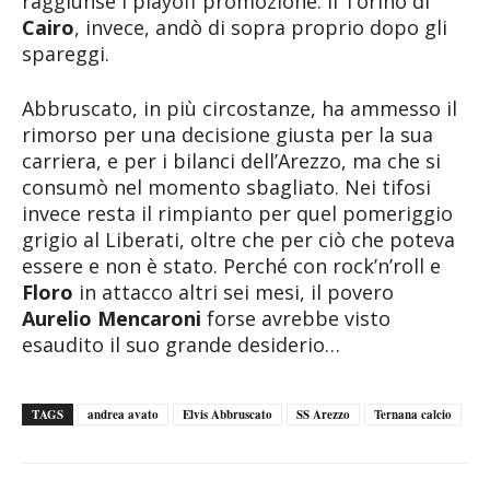
raggiunse i playoff promozione. Il Torino di
Cairo
, invece, andò di sopra proprio dopo gli
spareggi.
Abbruscato, in più circostanze, ha ammesso il
rimorso per una decisione giusta per la sua
carriera, e per i bilanci dell’Arezzo, ma che si
consumò nel momento sbagliato. Nei tifosi
invece resta il rimpianto per quel pomeriggio
grigio al Liberati, oltre che per ciò che poteva
essere e non è stato. Perché con rock’n’roll e
Floro
in attacco altri sei mesi, il povero
Aurelio Mencaroni
forse avrebbe visto
esaudito il suo grande desiderio…
TAGS
andrea avato
Elvis Abbruscato
SS Arezzo
Ternana calcio