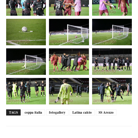
TAGS
coppa italia
fotogallery
Latina calcio
SS Arezzo