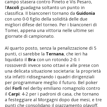
campo stasera contro Pineto e Vis Pesaro,
l’
Ascoli
guadagna soltanto un punto in
classifica. II bianconeri tornano da
Guidonia
con uno 0-0 figlio della solidità delle due
migliori difese del torneo. Per i bianconeri di
Tomei, appena una vittoria nelle ultime sei
giornate di campionato.
Al quarto posto, senza la penalizzazione di 5
punti, ci sarebbe la
Ternana
, che ieri ha
liquidato il
Bra
con un rotondo 2-0. I
rossoverdi invece sono ottavi e alle prese con
una delicata situazione societaria: la proprietà
sta infatti ridisegnando i quadri dirigenziali
per programmare meglio il futuro. Bel poker
del
Forlì
nel derby emiliano romagnolo contro
il
Carpi
: 4-2 per i padroni di casa, che tornano
a festeggiare al Morgagni dopo due mesi, e tre
punti che consolidano il piazzamento playoff.