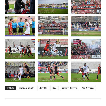
TAGS
andrea avato
diretta
live
sassari torres
SS Arezzo