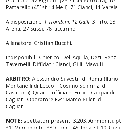
Guccione, 37 Righetti (25′ st 45 Perrotta); 10
Pattarello (45′ st 14 Meli), 71 Cianci, 11 Varela.
A disposizione:
1 Trombini, 12 Galli,
3 Tito, 23
Arena, 27 Sussi, 78 Iaccarino.
Allenatore: Cristian Bucchi.
Indisponibili: Chierico, Dell’Aquila, Dezi, Renzi,
Tavernelli. Diffidati: Cianci, Gilli, Mawuli.
ARBITRO:
Alessandro Silvestri di Roma (Ilario
Montanelli di Lecco – Cosimo Schirinzi di
Casarano). Quarto ufficiale: Enrico Cappai di
Cagliari. Operatore Fvs: Marco Pilleri di
Cagliari.
NOTE:
spettatori presenti 3.203. Ammoniti: pt
31′ Mercadante, 33′ Cianci, 45′ Idda; st 10′ Gigli,