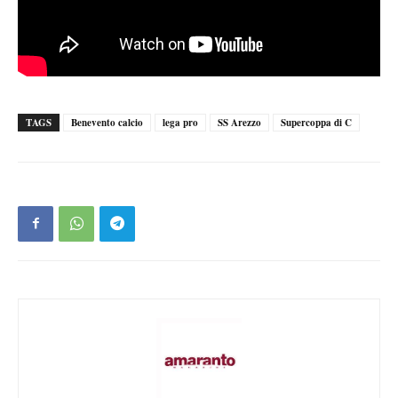
TAGS
Benevento calcio
lega pro
SS Arezzo
Supercoppa di C