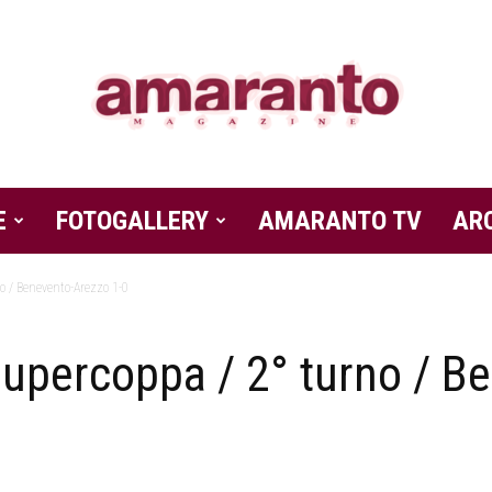
E
FOTOGALLERY
Amaranto
AMARANTO TV
AR
 / Benevento-Arezzo 1-0
percoppa / 2° turno / B
Magazine