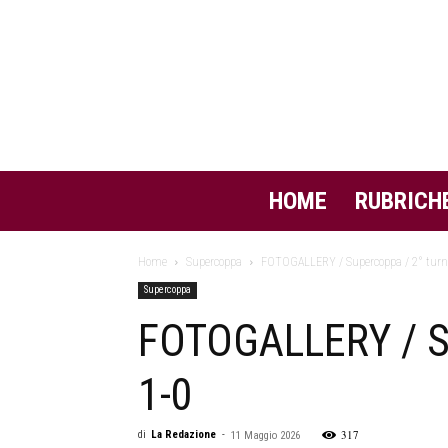
HOME
RUBRICH
Home
Supercoppa
FOTOGALLERY / Supercoppa / 2° turno
Supercoppa
FOTOGALLERY / Su
1-0
317
di
La Redazione
-
11 Maggio 2026