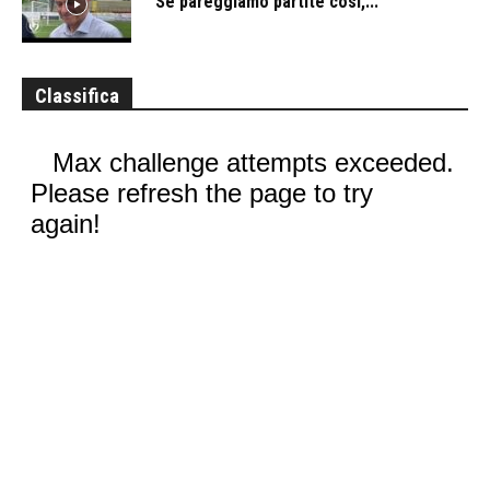
“Se pareggiamo partite così,...
Classifica