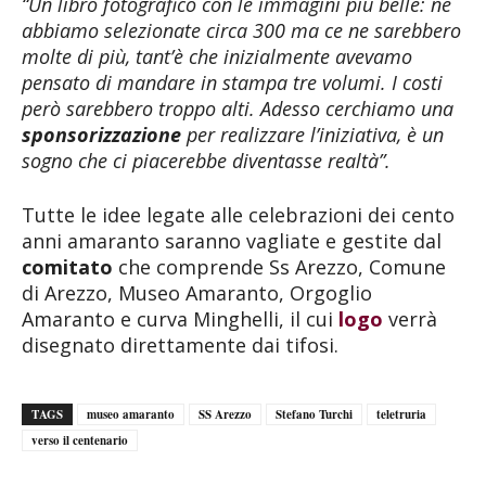
“Un libro fotografico con le immagini più belle: ne
abbiamo selezionate circa 300 ma ce ne sarebbero
molte di più, tant’è che inizialmente avevamo
pensato di mandare in stampa tre volumi. I costi
però sarebbero troppo alti. Adesso cerchiamo una
sponsorizzazione
per realizzare l’iniziativa, è un
sogno che ci piacerebbe diventasse realtà”.
Tutte le idee legate alle celebrazioni dei cento
anni amaranto saranno vagliate e gestite dal
comitato
che comprende Ss Arezzo, Comune
di Arezzo, Museo Amaranto, Orgoglio
Amaranto e curva Minghelli, il cui
logo
verrà
disegnato direttamente dai tifosi.
TAGS
museo amaranto
SS Arezzo
Stefano Turchi
teletruria
verso il centenario