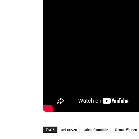
TAGS
acf arezzo
calcio femminile
Genoa Women