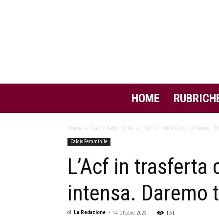
HOME
RUBRICH
Home
Calcio Femminile
L’Acf in trasferta con il Genoa. 
Calcio Femminile
L’Acf in trasferta
intensa. Daremo tu
151
di
La Redazione
-
14 Ottobre 2023