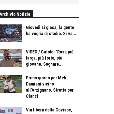
Archivio Notizie
Giovedì si gioca, la gente
ha voglia di stadio. Si va...
VIDEO / Cutolo: “Rosa più
larga, più forte, più
giovane. Sognare...
Primo giorno per Meli,
Damiani vicino
all’Arzignano. Stretta per
Cianci
Via libera della Covisoc,