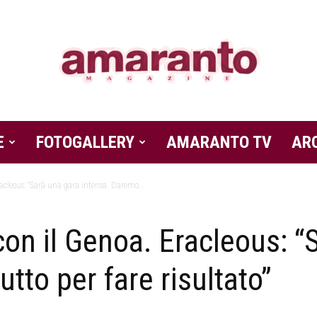
E
FOTOGALLERY
Amaranto
AMARANTO TV
AR
Eracleous: “Sarà una gara intensa. Daremo...
 con il Genoa. Eracleous: 
Magazine
tto per fare risultato”