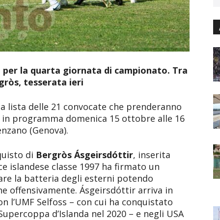
per la quarta giornata di campionato. Tra
gròs, tesserata ieri
a lista delle 21 convocate che prenderanno
 in programma domenica 15 ottobre alle 16
enzano (Genova).
quisto di
Bergròs Ásgeirsdóttir
, inserita
rice islandese classe 1997 ha firmato un
are la batteria degli esterni potendo
e offensivamente. Ásgeirsdóttir arriva in
con l’UMF Selfoss – con cui ha conquistato
Supercoppa d’Islanda nel 2020 – e negli USA