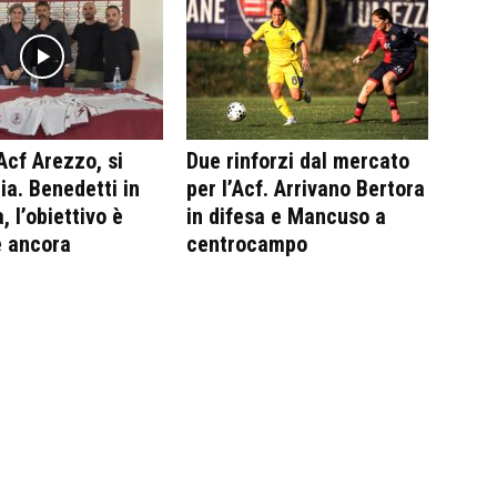
Acf Arezzo, si
Due rinforzi dal mercato
ia. Benedetti in
per l’Acf. Arrivano Bertora
, l’obiettivo è
in difesa e Mancuso a
e ancora
centrocampo