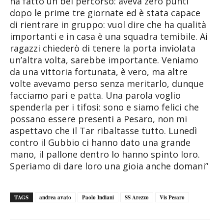
ha fatto un bel percorso: aveva zero punti
dopo le prime tre giornate ed è stata capace
di rientrare in gruppo: vuol dire che ha qualità
importanti e in casa è una squadra temibile. Ai
ragazzi chiederò di tenere la porta inviolata
un’altra volta, sarebbe importante. Veniamo
da una vittoria fortunata, è vero, ma altre
volte avevamo perso senza meritarlo, dunque
facciamo pari e patta. Una parola voglio
spenderla per i tifosi: sono e siamo felici che
possano essere presenti a Pesaro, non mi
aspettavo che il Tar ribaltasse tutto. Lunedì
contro il Gubbio ci hanno dato una grande
mano, il pallone dentro lo hanno spinto loro.
Speriamo di dare loro una gioia anche domani”
TAGS
andrea avato
Paolo Indiani
SS Arezzo
Vis Pesaro