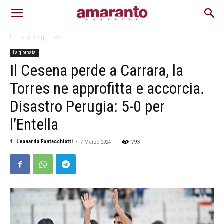
Home
La giornata
La giornata
Il Cesena perde a Carrara, la
Torres ne approfitta e accorcia.
Disastro Perugia: 5-0 per
l’Entella
793
di
Leonardo Fantacchiotti
-
7 Marzo 2024