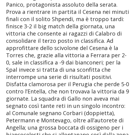
Panico, protagonista assoluto della serata.
Prova a rientrare in partita il Cesena nei minuti
finali con il solito Shpendi, ma è troppo tardi:
finisce 3-2 il big match della giornata, una
vittoria che consente ai ragazzi di Calabro di
consolidare il terzo posto in classifica. Ad
approfittare dello scivolone del Cesena è la
Torres che, grazie alla vittoria a Ferrara per 2-
0, sale in classifica a -9 dai bianconeri; per la
Spal invece si tratta di una sconfitta che
interrompe una serie di risultati positivi.
Disfatta clamorosa per il Perugia che perde 5-0
contro l’Entella, che non trovava la vittoria da 9
giornate. La squadra di Gallo non aveva mai
segnato così tante reti in un singolo incontro:
al Comunale segnano Corbari (doppietta),
Petermann e Montevago, oltre all’autorete di
Angella; una grossa boccata di ossigeno per i
biancocelesti che si allontanano così dalla zona