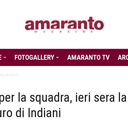
E
FOTOGALLERY
Amaranto
AMARANTO TV
AR
na dei saluti....
er la squadra, ieri sera la
Magazine
uro di Indiani