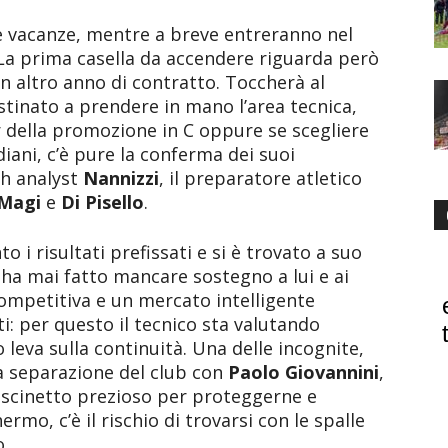
le vacanze, mentre a breve entreranno nel
. La prima casella da accendere riguarda però
un altro anno di contratto. Toccherà al
stinato a prendere in mano l’area tecnica,
r della promozione in C oppure se scegliere
ndiani, c’è pure la conferma dei suoi
ch analyst
Nannizzi
, il preparatore atletico
Magi
e
Di Pisello
.
o i risultati prefissati e si è trovato a suo
 ha mai fatto mancare sostegno a lui e ai
ompetitiva e un mercato intelligente
i: per questo il tecnico sta valutando
leva sulla continuità. Una delle incognite,
sa separazione del club con
Paolo Giovannini
,
scinetto prezioso per proteggerne e
rmo, c’è il rischio di trovarsi con le spalle
o.