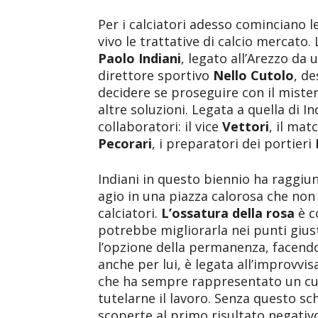
Per i calciatori adesso cominciano 
vivo le trattative di calcio mercato
Paolo Indiani
, legato all’Arezzo da 
direttore sportivo
Nello Cutolo
, de
decidere se proseguire con il miste
altre soluzioni. Legata a quella di I
collaboratori: il vice
Vettori
, il mat
Pecorari
, i preparatori dei portieri
Indiani in questo biennio ha raggiunt
agio in una piazza calorosa che non
calciatori.
L’ossatura della rosa
è c
potrebbe migliorarla nei punti giust
l’opzione della permanenza, facendo 
anche per lui, è legata all’improvvi
che ha sempre rappresentato un cu
tutelarne il lavoro. Senza questo sche
scoperte al primo risultato negativ