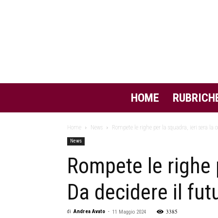
HOME
RUBRICH
Home
News
Rompete le righe per la squadra, ieri sera la ce
News
Rompete le righe p
Da decidere il fut
3385
di
Andrea Avato
-
11 Maggio 2024