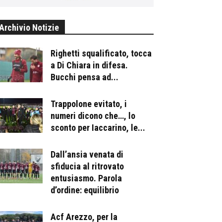
Archivio Notizie
Righetti squalificato, tocca
a Di Chiara in difesa.
Bucchi pensa ad...
Trappolone evitato, i
numeri dicono che…, lo
sconto per Iaccarino, le...
Dall’ansia venata di
sfiducia al ritrovato
entusiasmo. Parola
d’ordine: equilibrio
Acf Arezzo, per la