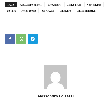
TAGS
Alessandro Falsetti
fotogallery
Gimet Brass
New Energy
Novart
Rever Iconic
SS Arezzo
Unoaerre
UnoInformatica
Alessandro Falsetti