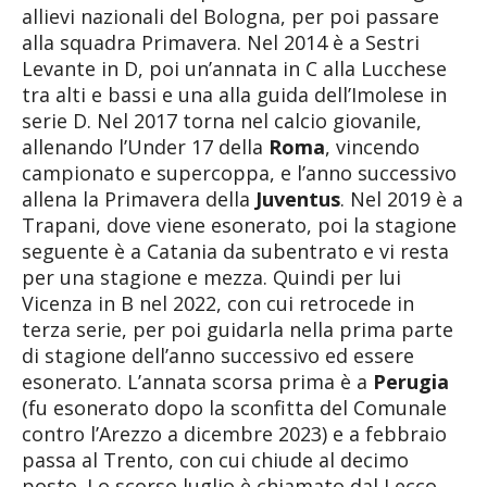
allievi nazionali del Bologna, per poi passare
alla squadra Primavera. Nel 2014 è a Sestri
Levante in D, poi un’annata in C alla Lucchese
tra alti e bassi e una alla guida dell’Imolese in
serie D. Nel 2017 torna nel calcio giovanile,
allenando l’Under 17 della
Roma
, vincendo
campionato e supercoppa, e l’anno successivo
allena la Primavera della
Juventus
. Nel 2019 è a
Trapani, dove viene esonerato, poi la stagione
seguente è a Catania da subentrato e vi resta
per una stagione e mezza. Quindi per lui
Vicenza in B nel 2022, con cui retrocede in
terza serie, per poi guidarla nella prima parte
di stagione dell’anno successivo ed essere
esonerato. L’annata scorsa prima è a
Perugia
(fu esonerato dopo la sconfitta del Comunale
contro l’Arezzo a dicembre 2023) e a febbraio
passa al Trento, con cui chiude al decimo
posto. Lo scorso luglio è chiamato dal Lecco,