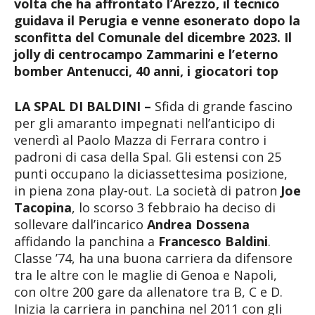
volta che ha affrontato l’Arezzo, il tecnico
guidava il Perugia e venne esonerato dopo la
sconfitta del Comunale del dicembre 2023. Il
jolly di centrocampo Zammarini e l’eterno
bomber Antenucci, 40 anni, i giocatori top
LA SPAL DI BALDINI –
Sfida di grande fascino
per gli amaranto impegnati nell’anticipo di
venerdì al Paolo Mazza di Ferrara contro i
padroni di casa della Spal. Gli estensi con 25
punti occupano la diciassettesima posizione,
in piena zona play-out. La società di patron
Joe
Tacopina
, lo scorso 3 febbraio ha deciso di
sollevare dall’incarico
Andrea Dossena
affidando la panchina a
Francesco Baldini
.
Classe ’74, ha una buona carriera da difensore
tra le altre con le maglie di Genoa e Napoli,
con oltre 200 gare da allenatore tra B, C e D.
Inizia la carriera in panchina nel 2011 con gli