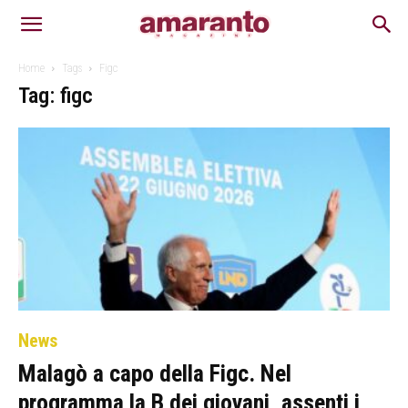
Home
Tags
Figc
Tag: figc
News
Malagò a capo della Figc. Nel
programma la B dei giovani, assenti i