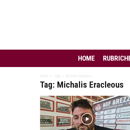
HOME
RUBRICH
Home
Tags
Michalis Eracleous
Tag: Michalis Eracleous