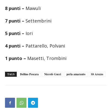
8 punti –
Mawuli
7 punti –
Settembrini
5 punti –
Iori
4 punti –
Pattarello, Polvani
1 punto –
Masetti, Trombini
TAGS
Delfino Pescara
Niccolò Gucci
perla amaranto
SS Arezzo