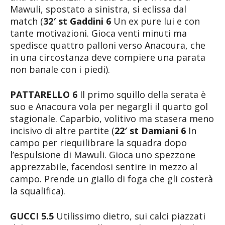
Mawuli, spostato a sinistra, si eclissa dal
match (
32′ st
Gaddini 6
Un ex pure lui e con
tante motivazioni. Gioca venti minuti ma
spedisce quattro palloni verso Anacoura, che
in una circostanza deve compiere una parata
non banale con i piedi).
PATTARELLO 6
Il primo squillo della serata è
suo e Anacoura vola per negargli il quarto gol
stagionale. Caparbio, volitivo ma stasera meno
incisivo di altre partite (
22′ st Damiani 6
In
campo per riequilibrare la squadra dopo
l’espulsione di Mawuli. Gioca uno spezzone
apprezzabile, facendosi sentire in mezzo al
campo. Prende un giallo di foga che gli costerà
la squalifica).
GUCCI 5.5
Utilissimo dietro, sui calci piazzati