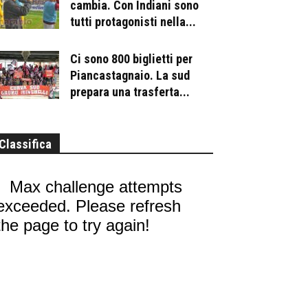
cambia. Con Indiani sono
tutti protagonisti nella...
Ci sono 800 biglietti per
Piancastagnaio. La sud
prepara una trasferta...
Classifica