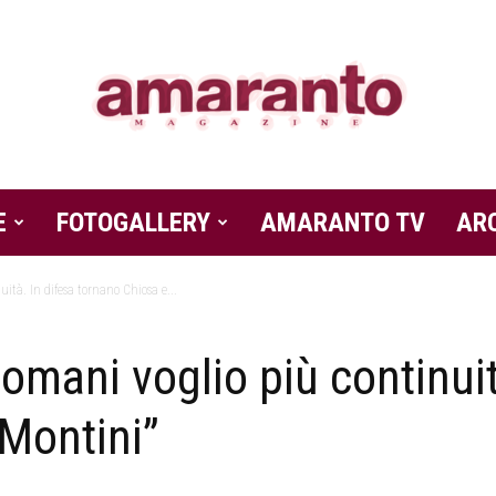
E
FOTOGALLERY
Amaranto
AMARANTO TV
AR
ità. In difesa tornano Chiosa e...
omani voglio più continuit
Magazine
Montini”