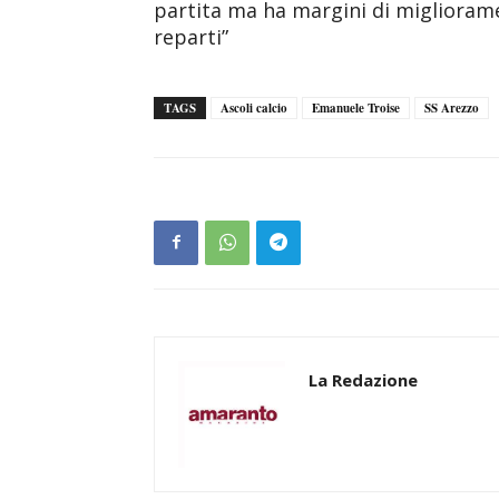
partita ma ha margini di migliorame
reparti”
TAGS
Ascoli calcio
Emanuele Troise
SS Arezzo
La Redazione