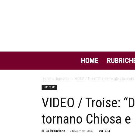
HOME
RUBRICH
Home
Interviste
VIDEO / Troise: “Domani voglio più continu
Interviste
VIDEO / Troise: “D
tornano Chiosa e 
434
di
La Redazione
-
2 Novembre 2024