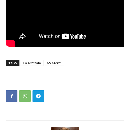
TAGS
La Gironata
SS Arezzo