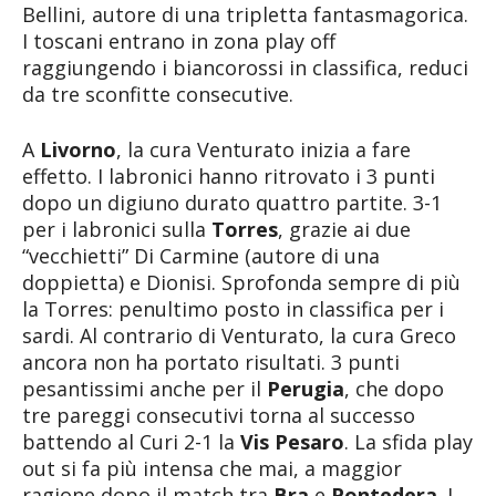
Bellini, autore di una tripletta fantasmagorica.
I toscani entrano in zona play off
raggiungendo i biancorossi in classifica, reduci
da tre sconfitte consecutive.
A
Livorno
, la cura Venturato inizia a fare
effetto. I labronici hanno ritrovato i 3 punti
dopo un digiuno durato quattro partite. 3-1
per i labronici sulla
Torres
, grazie ai due
“vecchietti” Di Carmine (autore di una
doppietta) e Dionisi. Sprofonda sempre di più
la Torres: penultimo posto in classifica per i
sardi. Al contrario di Venturato, la cura Greco
ancora non ha portato risultati. 3 punti
pesantissimi anche per il
Perugia
, che dopo
tre pareggi consecutivi torna al successo
battendo al Curi 2-1 la
Vis Pesaro
. La sfida play
out si fa più intensa che mai, a maggior
ragione dopo il match tra
Bra
e
Pontedera
. I