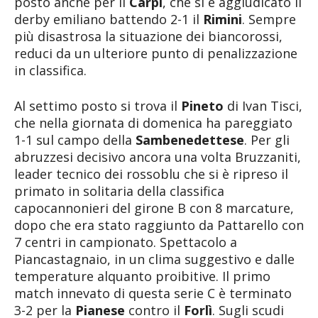
posto anche per il
Carpi
, che si è aggiudicato il
derby emiliano battendo 2-1 il
Rimini
. Sempre
più disastrosa la situazione dei biancorossi,
reduci da un ulteriore punto di penalizzazione
in classifica.
Al settimo posto si trova il
Pineto
di Ivan Tisci,
che nella giornata di domenica ha pareggiato
1-1 sul campo della
Sambenedettese
. Per gli
abruzzesi decisivo ancora una volta Bruzzaniti,
leader tecnico dei rossoblu che si è ripreso il
primato in solitaria della classifica
capocannonieri del girone B con 8 marcature,
dopo che era stato raggiunto da Pattarello con
7 centri in campionato. Spettacolo a
Piancastagnaio, in un clima suggestivo e dalle
temperature alquanto proibitive. Il primo
match innevato di questa serie C è terminato
3-2 per la
Pianese
contro il
Forlì
. Sugli scudi