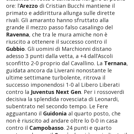
ore: l’
Arezzo
di Cristian Bucchi mantiene il
primato e addirittura allunga sulle dirette
rivali. Gli amaranto hanno sfruttato alla
grande il mezzo passo falso casalingo del
Ravenna
, che tra le mura amiche non è
riuscito a ottenere il successo contro il
Gubbio
. Gli uomini di Marchionni distano
adesso 3 punti dalla vetta, a +4 dall’Ascoli
sconfitto 2-0 proprio dal Cavallino. La
Ternana
,
guidata ancora da Liverani nonostante le
ultime settimane turbolente, ritrova il
successo imponendosi 1-0 al Libero Liberati
contro la
Juventus Next Gen
. Per i rossoverdi
decisiva la splendida rovesciata di Leonardi,
subentrato nel secondo tempo. Le Fere
agguantano il
Guidonia
al quarto posto, che
non è riuscito ad andare oltre lo 0-0 in casa
contro il
Campobasso
. 24 punti e quarto