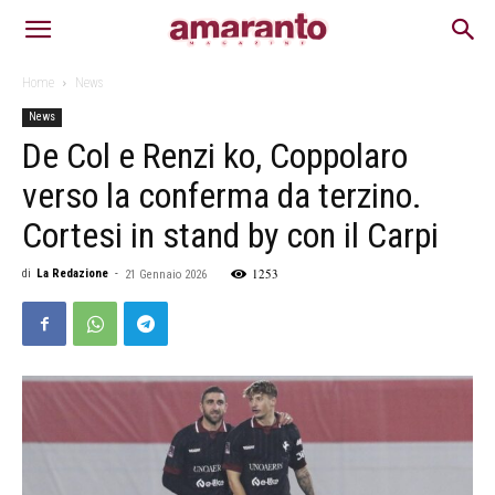
Home
News
News
De Col e Renzi ko, Coppolaro
verso la conferma da terzino.
Cortesi in stand by con il Carpi
1253
di
La Redazione
-
21 Gennaio 2026