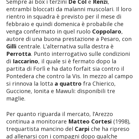
Sempre ai box i terzini
De Col
e
Renzi
,
entrambi bloccati da malanni muscolari. Il loro
rientro in squadra è previsto per il mese di
febbraio e quindi domenica è probabile che
venga confermato in quel ruolo
Coppolaro
,
autore di una buona prestazione a Pesaro, con
Gilli
centrale. L’alternativa sulla destra è
Perrotta
. Punto interrogativo sulle condizioni
di
Iaccarino
, il quale si è fermato dopo la
partita di Forlì e ha dato forfait sia contro il
Pontedera che contro la Vis. In mezzo al campo
si rinnova la lotta
a quattro
fra Chierico,
Guccione, Ionita e Mawuli: disponibili tre
maglie.
Per quanto riguarda il mercato, l’Arezzo
continua a monitorare
Matteo Cortesi
(1998),
trequartista mancino del
Carpi
che ha ripreso
ad allenarsi con i compagni dopo qualche