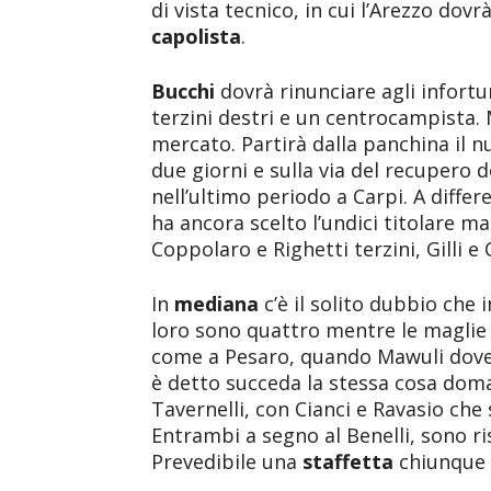
di vista tecnico, in cui l’Arezzo dov
capolista
.
Bucchi
dovrà rinunciare agli infortu
terzini destri e un centrocampista. 
mercato. Partirà dalla panchina il 
due giorni e sulla via del recupero
nell’ultimo periodo a Carpi. A differ
ha ancora scelto l’undici titolare ma
Coppolaro e Righetti terzini, Gilli e
In
mediana
c’è il solito dubbio che 
loro sono quattro mentre le maglie d
come a Pesaro, quando Mawuli dove
è detto succeda la stessa cosa doma
Tavernelli, con Cianci e Ravasio che
Entrambi a segno al Benelli, sono r
Prevedibile una
staffetta
chiunque 