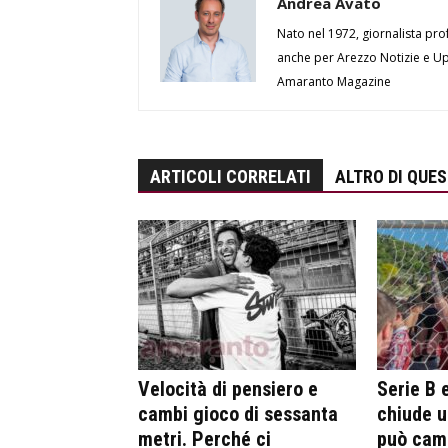
Andrea Avato
Nato nel 1972, giornalista prof
anche per Arezzo Notizie e Up 
Amaranto Magazine
ARTICOLI CORRELATI
ALTRO DI QUE
Velocità di pensiero e
Serie B 
cambi gioco di sessanta
chiude u
metri. Perché ci
può camb