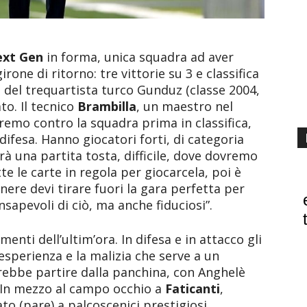
ext Gen
in forma, unica squadra ad aver
rone di ritorno: tre vittorie su 3 e classifica
to del trequartista turco Gunduz (classe 2004,
to. Il tecnico
Brambilla
, un maestro nel
eremo contro la squadra prima in classifica,
difesa. Hanno giocatori forti, di categoria
rà una partita tosta, difficile, dove dovremo
te le carte in regola per giocarcela, poi è
ere devi tirare fuori la gara perfetta per
nsapevoli di ciò, ma anche fiduciosi”.
enti dell’ultim’ora. In difesa e in attacco gli
esperienza e la malizia che serve a un
ebbe partire dalla panchina, con Anghelè
. In mezzo al campo occhio a
Faticanti
,
o (pare) a palcoscenici prestigiosi.