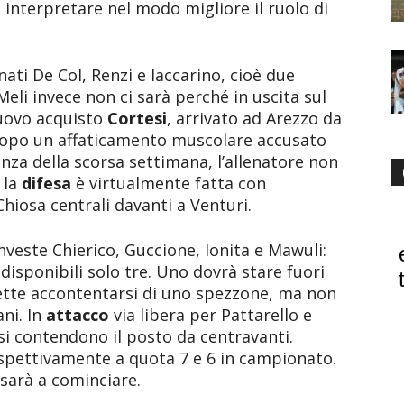
rà interpretare nel modo migliore il ruolo di
nati De Col, Renzi e Iaccarino, cioè due
Meli invece non ci sarà perché in uscita sul
nuovo acquisto
Cortesi
, arrivato ad Arezzo da
 dopo un affaticamento muscolare accusato
enza della scorsa settimana, l’allenatore non
 la
difesa
è virtualmente fatta con
 Chiosa centrali davanti a Venturi.
investe Chierico, Guccione, Ionita e Mawuli:
isponibili solo tre. Uno dovrà stare fuori
tte accontentarsi di uno spezzone, ma non
ni. In
attacco
via libera per Pattarello e
 si contendono il posto da centravanti.
ispettivamente a quota 7 e 6 in campionato.
sarà a cominciare.