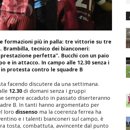
formazioni più in palla: tre vittorie su tre
 Brambilla, tecnico dei bianconeri:
la prestazione perfetta”. Bucchi con un paio
o e in attacco. In campo alle 12.30 senza i
, in protesta contro le squadre B
 sta facendo discutere da una settimana.
alle
12.30
di domani senza i gruppi
ome sempre accaduto in passato diserteranno
uadre B. In tanti hanno argomentato per
el loro
dissenso
ma la coerenza ferrea ha
Aventino e i talenti bianconeri sul campo, è
ara tosta, combattuta, avvincente dal punto