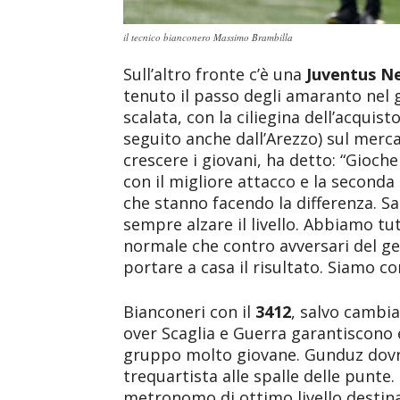
il tecnico bianconero Massimo Brambilla
Sull’altro fronte c’è una
Juventus N
tenuto il passo degli amaranto nel gi
scalata, con la ciliegina dell’acquis
seguito anche dall’Arezzo) sul merca
crescere i giovani, ha detto: “Gioch
con il migliore attacco e la seconda 
che stanno facendo la differenza. Sa
sempre alzare il livello. Abbiamo tut
normale che contro avversari del gen
portare a casa il risultato. Siamo co
Bianconeri con il
3412
, salvo cambiam
over Scaglia e Guerra garantiscono 
gruppo molto giovane. Gunduz dovr
trequartista alle spalle delle punte
metronomo di ottimo livello destinat