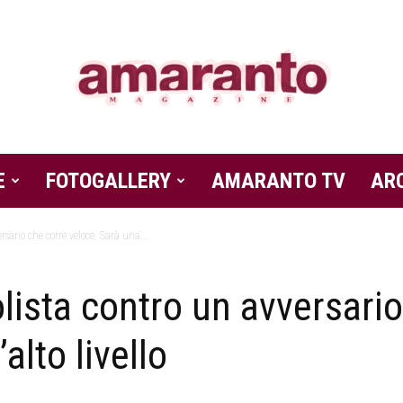
E
FOTOGALLERY
Amaranto
AMARANTO TV
AR
ersario che corre veloce. Sarà una...
polista contro un avversari
Magazine
alto livello