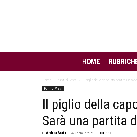
HOME
RUBRICH
Home
Punti di Vista
Il piglio della capolista contro un avv
Punti di Vista
Il piglio della ca
Sarà una partita d’
861
di
Andrea Avato
-
24 Gennaio 2026