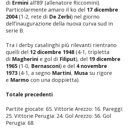
di
Ermini
all’89’ (allenatore Riccomini).
Particolarmente amaro il ko del
17 dicembre
2004
(1-2, rete di
De Zerbi
) nel giorno
dell’inaugurazione della nuova curva sud in
serie B.
Tra i derby casalinghi più rilevanti rientrano
quelli del
12 dicembre 1948
(4-1, tripletta
di
Magherini
e gol di
Filiput
), del
19 dicembre
1965
(1-0,
Bernasconi
) e del
4 novembre
1973
(4-1, a segno
Martini
,
Musa
su rigore
e
Marmo
con una doppietta).
Totale precedenti
Partite giocate: 65. Vittorie Arezzo: 16. Pareggi:
25. Vittorie Perugia: 24. Gol Arezzo: 56. Gol
Perugia: 68.