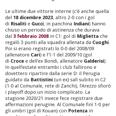
Le ultime due vittorie interne (c’è anche quella
del
18 dicembre 2023
, altro 2-0 con i gol
di
Risaliti
e
Gucci
, in panchina
Indiani
) hanno
chiuso un periodo di astinenza che durava
dal
3 febbraio 2008
in C1: gol di
Miglietta
che
regalò 3 punti alla squadra allenata da
Cuoghi
.
Poi si erano registrati lo 0-0 del 2008/09
(allenatore
Cari
) e l’1-1 del 2009/10 (gol
di
Croce
e dell’ex Bondi, allenatore
Galderisi
).
In quell’estate entrambi i club fallirono e
dovettero ripartire dalla serie D: il Perugia
guidato da
Battistini
(un ex) salì subito in C2
(1-0 al Comunale, rete di Zanchi), l’Arezzo sfiorò
i playoff dopo un inizio complicato. La
stagione 2020/21 invece fece registrare due
affermazioni perugine. Al Comunale finì 1-0 per
gli umbri (gol di Kouan) con
Potenza
in