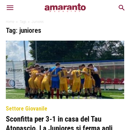
Home
Tags
Juniores
Tag: juniores
Settore Giovanile
Sconfitta per 3-1 in casa del Tau
Atopascio. La Juniores si ferma agli