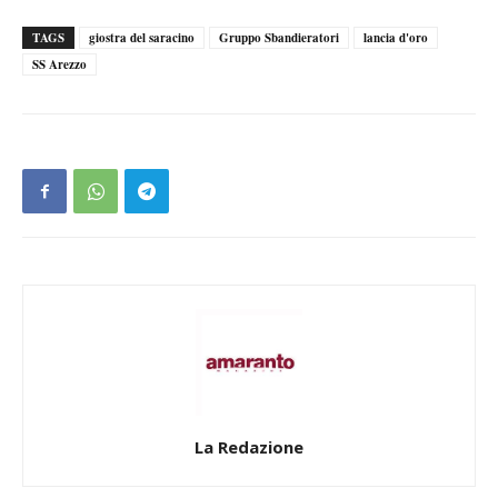
TAGS
giostra del saracino
Gruppo Sbandieratori
lancia d'oro
SS Arezzo
La Redazione