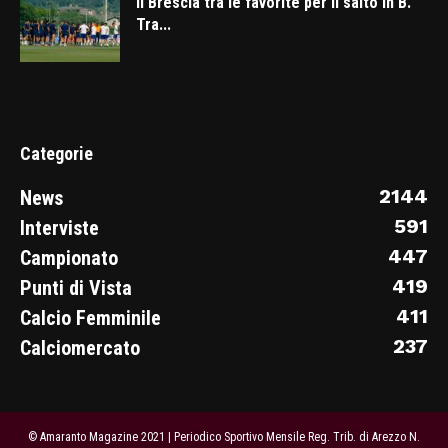
Il Brescia tra le favorite per il salto in B.
Tra...
Categorie
2144
News
591
Interviste
447
Campionato
419
Punti di Vista
411
Calcio Femminile
237
Calciomercato
© Amaranto Magazine 2021 | Periodico Sportivo Mensile Reg. Trib. di Arezzo N.