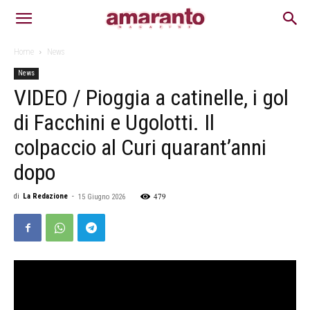
Home
News
News
VIDEO / Pioggia a catinelle, i gol
di Facchini e Ugolotti. Il
colpaccio al Curi quarant’anni
dopo
479
di
La Redazione
-
15 Giugno 2026