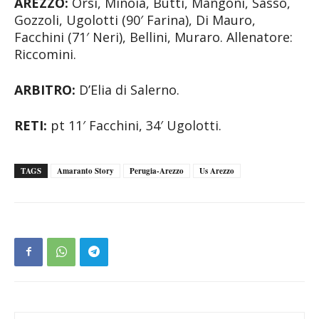
AREZZO:
Orsi, Minoia, Butti, Mangoni, Sasso,
Gozzoli, Ugolotti (90′ Farina), Di Mauro,
Facchini (71′ Neri), Bellini, Muraro. Allenatore:
Riccomini.
ARBITRO:
D’Elia di Salerno.
RETI:
pt 11′ Facchini, 34′ Ugolotti.
TAGS
Amaranto Story
Perugia-Arezzo
Us Arezzo