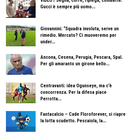
VIDEO / Segna, corre, ripiega, combatte.
Gucci è sempre più uomo...
Giovannini: “Squadra involuta, serve un
rimedio. Mercato? Ci muoveremo per
under...
Ancona, Cesena, Perugia, Pescara, Spal.
Per gli amaranto un girone bello...
Centravanti: idea Ogunseye, ma c’è
concorrenza. Per la difesa piace
Perrotta...
Fantacalcio – Cade Floroforever, si riapre
la lotta scudetto. Pescaiola, la...