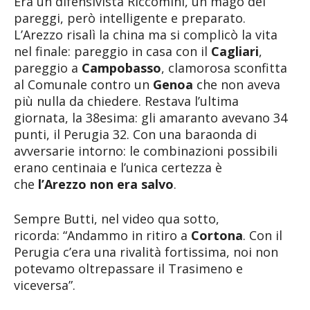
Era un difensivista Riccomini, un mago dei
pareggi, però intelligente e preparato.
L’Arezzo risalì la china ma si complicò la vita
nel finale: pareggio in casa con il
Cagliari
,
pareggio a
Campobasso
, clamorosa sconfitta
al Comunale contro un
Genoa
che non aveva
più nulla da chiedere. Restava l’ultima
giornata, la 38esima: gli amaranto avevano 34
punti, il Perugia 32. Con una baraonda di
avversarie intorno: le combinazioni possibili
erano centinaia e l’unica certezza è
che
l’Arezzo non era salvo
.
Sempre Butti, nel video qua sotto,
ricorda: “Andammo in ritiro a
Cortona
. Con il
Perugia c’era una rivalità fortissima, noi non
potevamo oltrepassare il Trasimeno e
viceversa”.