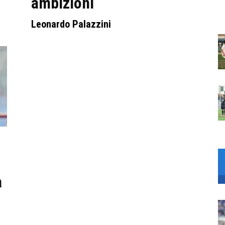
ambizioni
Leonardo Palazzini
n
a