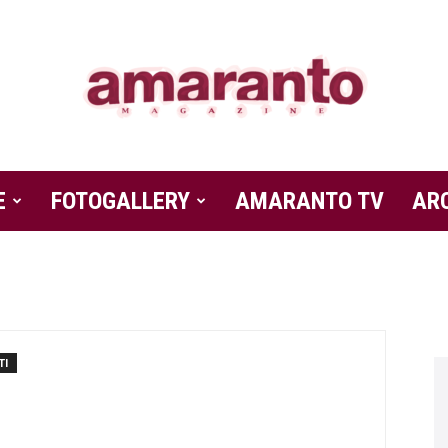
E
FOTOGALLERY
Amaranto
AMARANTO TV
AR
Magazine
TI