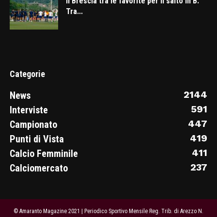
Il Brescia tra le favorite per il salto in B.
Tra...
Categorie
2144
News
591
Interviste
447
Campionato
419
Punti di Vista
411
Calcio Femminile
237
Calciomercato
© Amaranto Magazine 2021 | Periodico Sportivo Mensile Reg. Trib. di Arezzo N.