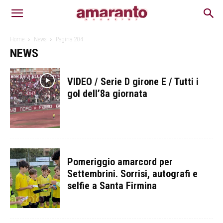
Home
News
Pagina 204
NEWS
VIDEO / Serie D girone E / Tutti i
gol dell’8a giornata
Pomeriggio amarcord per
Settembrini. Sorrisi, autografi e
selfie a Santa Firmina