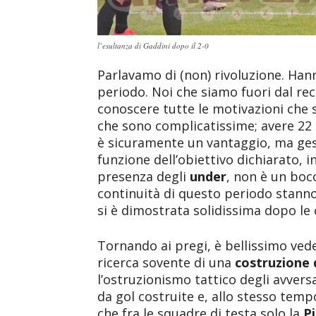
l’esultanza di Gaddini dopo il 2-0
Parlavamo di (non) rivoluzione. Han
periodo. Noi che siamo fuori dal rec
conoscere tutte le motivazioni che sp
che sono complicatissime; avere 22 g
è sicuramente un vantaggio, ma gesti
funzione dell’obiettivo dichiarato,
presenza degli
under
, non è un bocc
continuità di questo periodo stanno 
si è dimostrata solidissima dopo le
Tornando ai pregi, è bellissimo vede
ricerca sovente di una
costruzione 
l’ostruzionismo tattico degli avversa
da gol costruite e, allo stesso temp
che fra le squadre di testa solo la
P