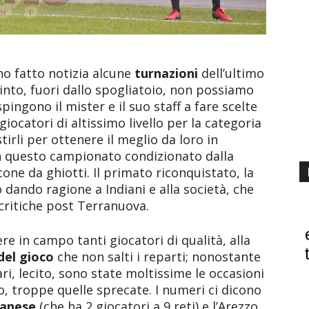
no fatto notizia alcune
turnazioni
dell’ultimo
into, fuori dallo spogliatoio, non possiamo
ingono il mister e il suo staff a fare scelte
iocatori di altissimo livello per la categoria
rli per ottenere il meglio da loro in
 in questo campionato condizionato dalla
one da ghiotti. Il primato riconquistato, la
dando ragione a Indiani e alla società, che
 critiche post Terranuova.
re in campo tanti giocatori di qualità, alla
del gioco
che non salti i reparti; nonostante
ri, lecito, sono state moltissime le occasioni
o, troppe quelle sprecate. I numeri ci dicono
ianese
(che ha 2 giocatori a 9 reti) e l’Arezzo