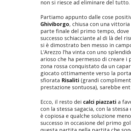
non si riesce ad eliminare del tutto.
Partiamo appunto dalle cose positi
Ghiviborgo
, chiusa con una vittoria
parte finale del primo tempo, dove il
successo schiacciante al di là del ri
si è dimostrato ben messo in campo 
L’Arezzo l’ha vinta con uno splendid
arioso che ha permesso di creare i p
zona rossa conquistato da un capa
giocato ottimamente verso la porta 
sfiorata
Risaliti
(grandi complimenti
prestazione sontuosa), sarebbe entr
Ecco, il resto dei
calci piazzati
a fav
con la stessa sagacia, con la stessa 
è copiosa e qualche soluzione meno
successo in occasione del primo gol,
questa partita nella partita che sono