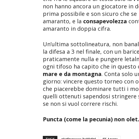
non hanno ancora un giocatore in dop
prima possibile e son sicuro che se l
amaranto, e la
consapevolezza
con
amaranto in doppia cifra.
Un’ultima sottolineatura, non banale
la difesa a 3 nel finale, con un bari
praticamente nulla e pungere letalm
ogni tifoso ha capito che in questo
mare e da montagna
. Conta solo u
giorno: vincere questo torneo con o
che piacerebbe dominare tutti i mo
quelli ottenuti sapendosi stringere se
se non si vuol correre rischi.
Puncta (come la pecunia) non olet
TAGS
pierfrancesco battistini
SS Arezzo