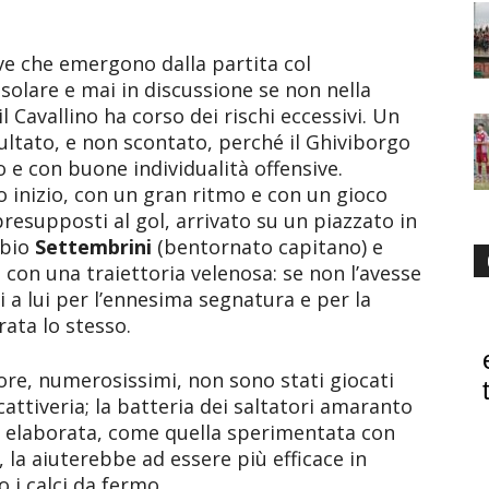
ve che emergono dalla partita col
 solare e mai in discussione se non nella
 Cavallino ha corso dei rischi eccessivi. Un
sultato, e non scontato, perché il Ghiviborgo
e con buone individualità offensive.
o inizio, con un gran ritmo e con un gioco
resupposti al gol, arrivato su un piazzato in
rbio
Settembrini
(bentornato capitano) e
con una traiettoria velenosa: se non l’avesse
 a lui per l’ennesima segnatura e per la
ata lo stesso.
ore, numerosissimi, non sono stati giocati
cattiveria; la batteria dei saltatori amaranto
 elaborata, come quella sperimentata con
 la aiuterebbe ad essere più efficace in
 i calci da fermo.