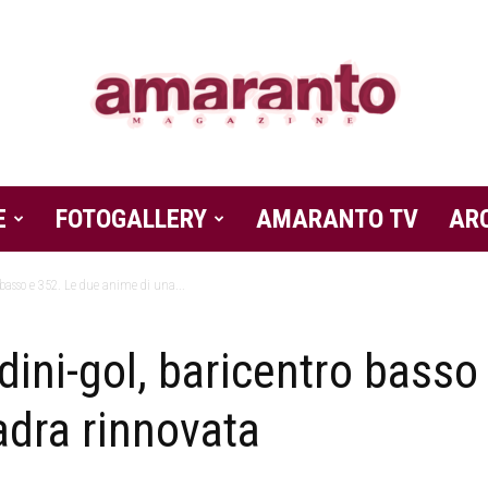
E
FOTOGALLERY
Amaranto
AMARANTO TV
AR
 basso e 352. Le due anime di una...
dini-gol, baricentro basso
Magazine
adra rinnovata