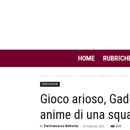
HOME
RUBRICH
Home
Tatticamente
Gioco arioso, Gaddini-gol, baricentro
Tatticamente
Gioco arioso, Gad
anime di una squ
804
di
Pierfrancesco Battistini
-
24 Febbraio 2023